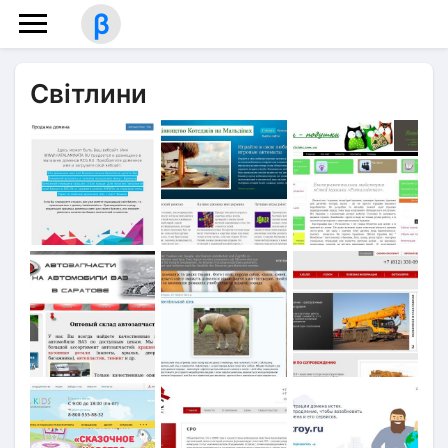
β
Світлини