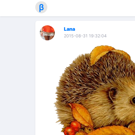
β
Lana
2015-08-31 19:32:04