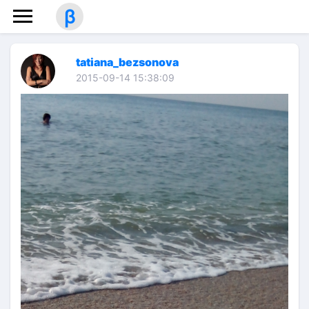
β
tatiana_bezsonova
2015-09-14 15:38:09