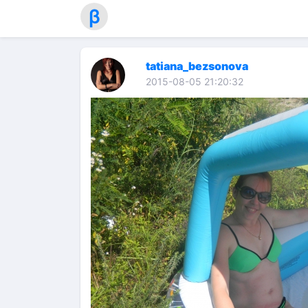
β
tatiana_bezsonova
2015-08-05 21:20:32