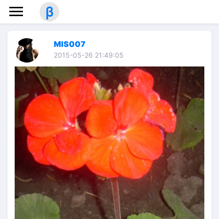
β
MIS007
2015-05-26 21:49:05